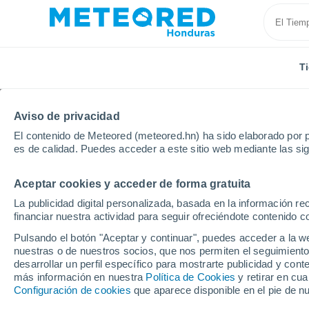
T
Aviso de privacidad
El contenido de Meteored (meteored.hn) ha sido elaborado por p
es de calidad. Puedes acceder a este sitio web mediante las si
Aceptar cookies y acceder de forma gratuita
Inicio
Francia
Borgoña-Franco Condado
Saona 
La publicidad digital personalizada, basada en la información r
financiar nuestra actividad para seguir ofreciéndote contenido c
Tiempo en Saona y Loi
Pulsando el botón "Aceptar y continuar", puedes acceder a la w
nuestras o de nuestros socios, que nos permiten el seguimiento
desarrollar un perfil específico para mostrarte publicidad y co
Hoy, 7 agosto
Todo el día
Símbolo
más información en nuestra
Política de Cookies
y retirar en cu
Configuración de cookies
que aparece disponible en el pie de n