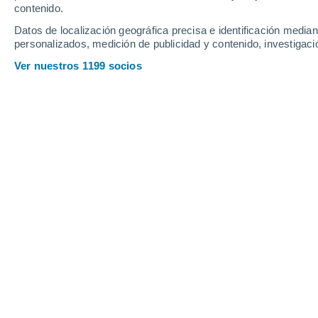
contenido.
Marcigny
28°
16°
Datos de localización geográfica precisa e identificación mediant
Chauffailles
personalizados, medición de publicidad y contenido, investigació
Ver nuestros 1199 socios
Principales ciudades