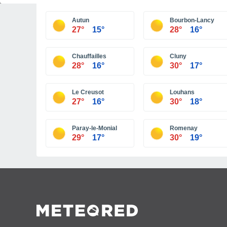
Autun
Bourbon-Lancy
27°
15°
28°
16°
Chauffailles
Cluny
28°
16°
30°
17°
Le Creusot
Louhans
27°
16°
30°
18°
Paray-le-Monial
Romenay
29°
17°
30°
19°