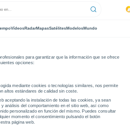
iempo
Vídeos
Radar
Mapas
Satélites
Modelos
Mundo
rofesionales para garantizar que la información que se ofrece
guientes opciones:
y Loira
ecogida mediante cookies o tecnologías similares, nos permite
on altos estándares de calidad sin coste.
ra
eb aceptando la instalación de todas las cookies, ya sean
 y análisis del comportamiento en el sitio web, así como
ntenido personalizado en función del mismo. Puedes consultar
alquier momento el consentimiento pulsando el botón
uestra página web.