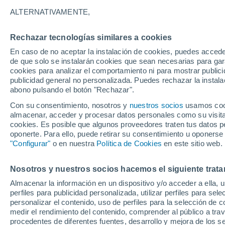
ALTERNATIVAMENTE,
27°
15°
Rechazar tecnologías similares a cookies
Autun
28°
En caso de no aceptar la instalación de cookies, puedes accede
16°
de que solo se instalarán cookies que sean necesarias para garan
Etang-sur-
Arroux
cookies para analizar el comportamiento ni para mostrar publici
Le Creus
publicidad general no personalizada. Puedes rechazar la instala
abono pulsando el botón "Rechazar".
Con su consentimiento, nosotros y
nuestros socios
usamos cooki
28
almacenar, acceder y procesar datos personales como su visita e
28°
17
29°
16°
cookies. Es posible que algunos proveedores traten tus datos pe
Saint-Vallier
17°
Bourbon-
oponerte. Para ello, puede retirar su consentimiento u oponerse
Lancy
Gueugnon
"Configurar"
o en nuestra
Política de Cookies
en este sitio web.
29°
Nosotros y nuestros socios hacemos el siguiente trata
17°
Paray-le-
Almacenar la información en un dispositivo y/o acceder a ella, 
Monial
perfiles para publicidad personalizada, utilizar perfiles para sele
personalizar el contenido, uso de perfiles para la selección de c
medir el rendimiento del contenido, comprender al público a tra
30°
procedentes de diferentes fuentes, desarrollo y mejora de los se
17°