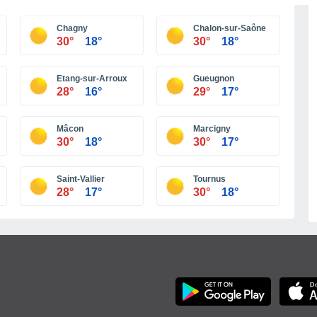
Más ciudades
Chagny
Chalon-sur-Saône
30°
18°
30°
18°
Etang-sur-Arroux
Gueugnon
28°
16°
29°
17°
Mâcon
Marcigny
30°
18°
30°
17°
Saint-Vallier
Tournus
28°
17°
30°
18°