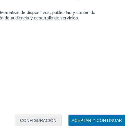
e análisis de dispositivos, publicidad y contenido
n de audiencia y desarrollo de servicios.
Leaflet
|
©
OpenStreetMap
|
ECMWF
by © Meteored
CONFIGURACIÓN
ACEPTAR Y CONTINUAR