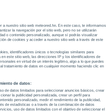
30°
18°
29°
Chagny
r a nuestro sitio web meteored.hn. En este caso, te informamos
17°
tizar la navegación por el sitio web, pero no se utilizarán
Couches
27°
30°
dad o contenido personalizado, aunque sí podrás visualizar
16°
18°
29°
ot
ción de cookies y acceder a nuestro sitio web a través de este
Chalon-sur-
18°
Saône
Saint-
Germain-du-
es, identificadores únicos o tecnologías similares para
Bois
°
30°
n este sitio web, las direcciones IP y los identificadores de
°
18°
rsonales en virtud de un interés legítimo, algo a lo que puedes
Louhans
30°
 al tratamiento de datos en cualquier momento haciendo clic en
18°
Tournus
30°
19°
Romenay
miento de datos:
30°
17°
uso de datos limitados para seleccionar anuncios básicos, crear
Cluny
ccionar la publicidad personalizada, crear un perfil para
ontenido personalizado, medir el rendimiento de la publicidad,
30°
vés de estadísticas o a través de la combinación de datos
18°
rvicios, uso de datos limitados con el objetivo de seleccionar el
Mâcon