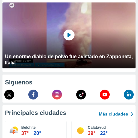
ublicidad y
do en
 mismo.
sultar más
 en nuestra
 Cookies
y
ualquier
ento
Un enorme diablo de polvo fue avistado en Zapponeta,
 botón
Italia
ación de
kies
 disponible
Síguenos
e nuestra
.
IVAMENTE,
Principales ciudades
Más ciudades
as
 a cookies
Belchite
Calatayud
37°
20°
39°
22°
 no aceptar