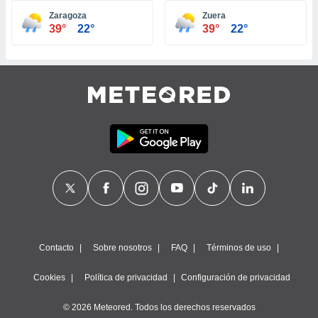
ste abono
Zaragoza
Zuera
 botón
39°
22°
39°
22°
.
nto,
cios
kies,
ores únicos
as similares
nar,
rocesar
onales como
 este sitio
recciones IP
ficadores de
 posible
s
Contacto
Sobre nosotros
FAQ
Términos de uso
 traten tus
nales en
Cookies
Política de privacidad
Configuración de privacidad
 interés
go a lo que
© 2026 Meteored. Todos los derechos reservados
nerte. Para