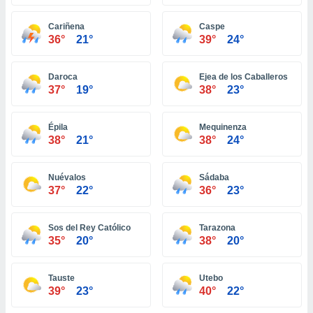
ón de
uedes
Cariñena
Caspe
uestro sitio
36°
21°
39°
24°
ed.hn. En
te
 de que
Daroca
Ejea de los Caballeros
talarán
37°
19°
38°
23°
e sean
para
a
Épila
Mequinenza
por el sitio
38°
21°
38°
24°
o se
cookies para
Nuévalos
Sádaba
nto ni para
37°
22°
36°
23°
licidad o
Sos del Rey Católico
Tarazona
ado, aunque
35°
20°
38°
20°
sualizar
general no
ada. Puedes
Tauste
Utebo
 instalación
39°
23°
40°
22°
y acceder a
io web a