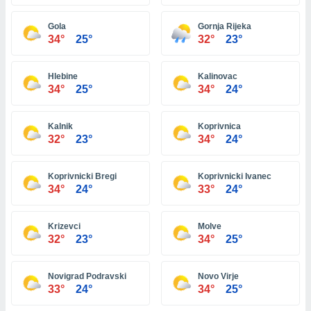
ón de
uedes
Gola
Gornja Rijeka
uestro sitio
34°
25°
32°
23°
ed.hn. En
te
 de que
Hlebine
Kalinovac
talarán
34°
25°
34°
24°
e sean
para
a
Kalnik
Koprivnica
por el sitio
32°
23°
34°
24°
o se
cookies para
Koprivnicki Bregi
Koprivnicki Ivanec
nto ni para
34°
24°
33°
24°
licidad o
Krizevci
Molve
ado, aunque
32°
23°
34°
25°
sualizar
general no
ada. Puedes
Novigrad Podravski
Novo Virje
 instalación
33°
24°
34°
25°
y acceder a
io web a