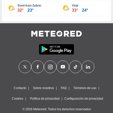
ste abono
Sveti Ivan Zabno
Virje
 botón
32°
23°
33°
24°
.
nto,
cios
kies,
ores únicos
as similares
nar,
rocesar
onales como
 este sitio
recciones IP
ficadores de
 posible
s
Contacto
Sobre nosotros
FAQ
Términos de uso
 traten tus
nales en
Cookies
Política de privacidad
Configuración de privacidad
 interés
go a lo que
© 2026 Meteored. Todos los derechos reservados
nerte. Para