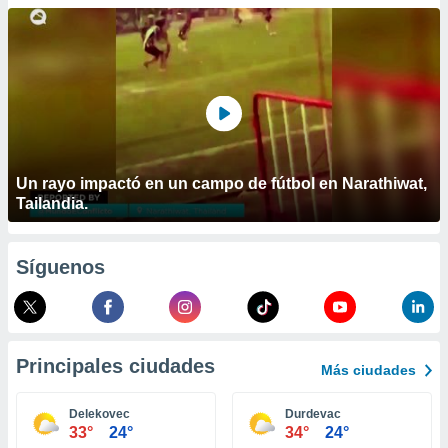
ublicidad y
do en
 mismo.
sultar más
 en nuestra
 Cookies
y
ualquier
ento
Un rayo impactó en un campo de fútbol en Narathiwat,
 botón
Tailandia.
ación de
kies
 disponible
Síguenos
e nuestra
.
IVAMENTE,
Principales ciudades
Más ciudades
as
 a cookies
Delekovec
Durdevac
33°
24°
34°
24°
 no aceptar