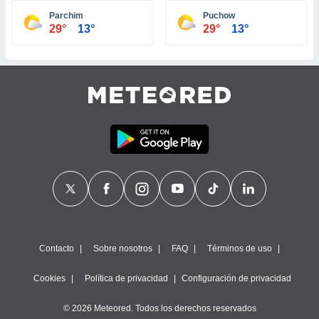
ste abono
Parchim
Puchow
 botón
29°
13°
29°
13°
.
nto,
cios
kies,
ores únicos
as similares
nar,
rocesar
onales como
 este sitio
recciones IP
ficadores de
 posible
s
Contacto
Sobre nosotros
FAQ
Términos de uso
 traten tus
nales en
Cookies
Política de privacidad
Configuración de privacidad
 interés
go a lo que
© 2026 Meteored. Todos los derechos reservados
nerte. Para