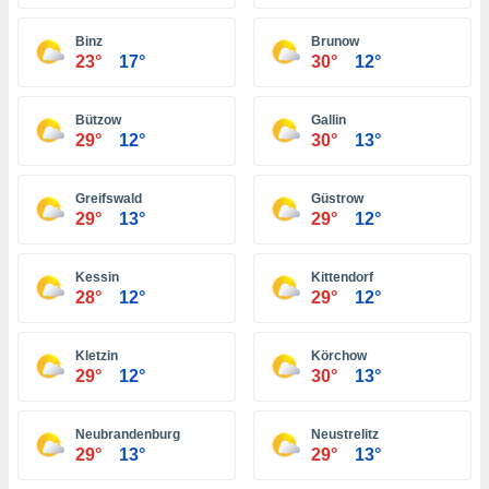
ón de
uedes
Binz
Brunow
uestro sitio
23°
17°
30°
12°
ed.hn. En
te
 de que
Bützow
Gallin
talarán
29°
12°
30°
13°
e sean
para
a
Greifswald
Güstrow
por el sitio
29°
13°
29°
12°
o se
cookies para
Kessin
Kittendorf
nto ni para
28°
12°
29°
12°
licidad o
Kletzin
Körchow
ado, aunque
29°
12°
30°
13°
sualizar
general no
ada. Puedes
Neubrandenburg
Neustrelitz
 instalación
29°
13°
29°
13°
y acceder a
io web a