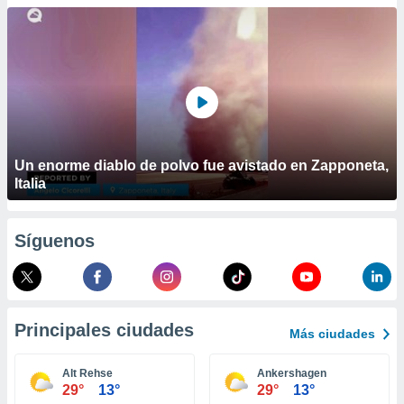
ublicidad y
do en
 mismo.
sultar más
 en nuestra
 Cookies
y
ualquier
ento
Un enorme diablo de polvo fue avistado en Zapponeta,
 botón
Italia
ación de
kies
 disponible
Síguenos
e nuestra
.
IVAMENTE,
Principales ciudades
Más ciudades
as
 a cookies
Alt Rehse
Ankershagen
29°
13°
29°
13°
 no aceptar