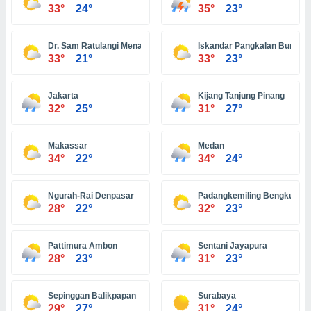
ón de
33°
24°
35°
23°
uedes
uestro sitio
ed.hn. En
Dr. Sam Ratulangi Menado
Iskandar Pangkalan Bun
te
33°
21°
33°
23°
 de que
talarán
e sean
Jakarta
Kijang Tanjung Pinang
32°
25°
31°
27°
para
a
por el sitio
Makassar
Medan
o se
34°
22°
34°
24°
cookies para
nto ni para
Ngurah-Rai Denpasar
Padangkemiling Bengkulu
licidad o
28°
22°
32°
23°
ado, aunque
sualizar
Pattimura Ambon
Sentani Jayapura
general no
28°
23°
31°
23°
ada. Puedes
 instalación
y acceder a
Sepinggan Balikpapan
Surabaya
io web a
29°
27°
31°
24°