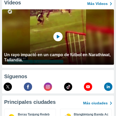
ublicidad y
Vídeos
Más Vídeos
do en
 mismo.
sultar más
 en nuestra
 Cookies
y
ualquier
ento
 botón
Un rayo impactó en un campo de fútbol en Narathiwat,
ación de
Tailandia.
kies
 disponible
e nuestra
.
Síguenos
IVAMENTE,
as
Principales ciudades
Más ciudades
 a cookies
 no aceptar
Berau Tanjung Redeb
Blangbintang Banda Aceh