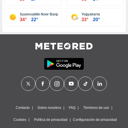
ste abono
 botón
Syamsuddin Noor Banjarmasin
Yogyakarta
.
34°
22°
33°
20°
nto,
cios
kies,
ores únicos
as similares
nar,
rocesar
onales como
 este sitio
recciones IP
ficadores de
 posible
s
 traten tus
Contacto
Sobre nosotros
FAQ
Términos de uso
nales en
 interés
Cookies
Política de privacidad
Configuración de privacidad
go a lo que
nerte. Para