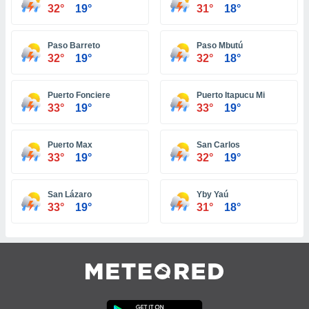
ón de
32°
19°
31°
18°
uedes
uestro sitio
ed.hn. En
Paso Barreto
Paso Mbutú
te
32°
19°
32°
18°
 de que
talarán
e sean
Puerto Fonciere
Puerto Itapucu Mi
33°
19°
33°
19°
para
a
por el sitio
Puerto Max
San Carlos
o se
33°
19°
32°
19°
cookies para
nto ni para
San Lázaro
Yby Yaú
licidad o
33°
19°
31°
18°
ado, aunque
sualizar
general no
ada. Puedes
 instalación
y acceder a
io web a