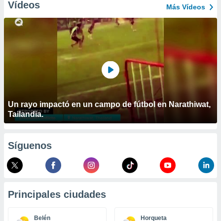
ublicidad y
Vídeos
Más Vídeos
do en
 mismo.
sultar más
 en nuestra
 Cookies
y
ualquier
ento
 botón
Un rayo impactó en un campo de fútbol en Narathiwat,
ación de
Tailandia.
kies
 disponible
e nuestra
.
Síguenos
IVAMENTE,
as
Principales ciudades
 a cookies
 no aceptar
Belén
Horqueta