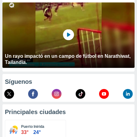
ublicidad y
do en
 mismo.
sultar más
 en nuestra
 Cookies
y
ualquier
ento
Un rayo impactó en un campo de fútbol en Narathiwat,
 botón
Tailandia.
ación de
kies
 disponible
Síguenos
e nuestra
.
IVAMENTE,
Principales ciudades
as
 a cookies
Puerto Inirida
33°
24°
 no aceptar