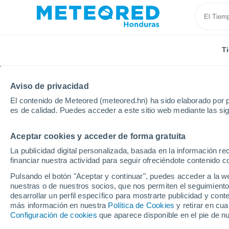
T
Aviso de privacidad
El contenido de Meteored (meteored.hn) ha sido elaborado por p
es de calidad. Puedes acceder a este sitio web mediante las si
Aceptar cookies y acceder de forma gratuita
Inicio
México
Estado de San Luis Potosí
La publicidad digital personalizada, basada en la información r
financiar nuestra actividad para seguir ofreciéndote contenido c
Tiempo en el Estado de
Pulsando el botón "Aceptar y continuar", puedes acceder a la w
nuestras o de nuestros socios, que nos permiten el seguimiento
desarrollar un perfil específico para mostrarte publicidad y co
Hoy, 9 agosto
Todo el día
Símbolo
más información en nuestra
Política de Cookies
y retirar en cu
Configuración de cookies
que aparece disponible en el pie de n