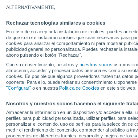
ALTERNATIVAMENTE,
Rechazar tecnologías similares a cookies
En caso de no aceptar la instalación de cookies, puedes accede
Matehu
de que solo se instalarán cookies que sean necesarias para garan
28°
cookies para analizar el comportamiento ni para mostrar publici
13°
publicidad general no personalizada. Puedes rechazar la instala
28°
Santo
Domingo
13°
abono pulsando el botón "Rechazar".
29°
Charcas
13°
Con su consentimiento, nosotros y
nuestros socios
usamos cooki
Dulce
Grande
almacenar, acceder y procesar datos personales como su visita e
30
28°
Po
cookies. Es posible que algunos proveedores traten tus datos pe
16
12°
San
oponerte. Para ello, puede retirar su consentimiento u oponerse
Arista
Salinas De
Hidalgo
"Configurar"
o en nuestra
Política de Cookies
en este sitio web.
27°
13°
Nosotros y nuestros socios hacemos el siguiente trata
San Luis
Potosí
Almacenar la información en un dispositivo y/o acceder a ella, 
perfiles para publicidad personalizada, utilizar perfiles para sele
personalizar el contenido, uso de perfiles para la selección de c
medir el rendimiento del contenido, comprender al público a tra
procedentes de diferentes fuentes, desarrollo y mejora de los se