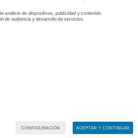
21°
Tamazunchale
e análisis de dispositivos, publicidad y contenido
n de audiencia y desarrollo de servicios.
Leaflet
|
©
OpenStreetMap
|
ECMWF
by © Meteored
CONFIGURACIÓN
ACEPTAR Y CONTINUAR