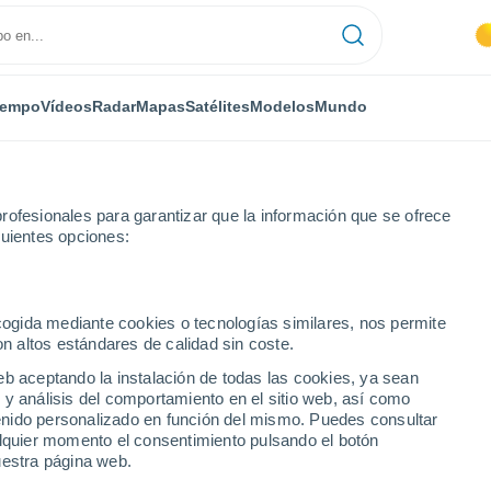
iempo
Vídeos
Radar
Mapas
Satélites
Modelos
Mundo
rofesionales para garantizar que la información que se ofrece
guientes opciones:
ecogida mediante cookies o tecnologías similares, nos permite
on altos estándares de calidad sin coste.
 San Luis Potosí
eb aceptando la instalación de todas las cookies, ya sean
 y análisis del comportamiento en el sitio web, así como
ntenido personalizado en función del mismo. Puedes consultar
alquier momento el consentimiento pulsando el botón
uestra página web.