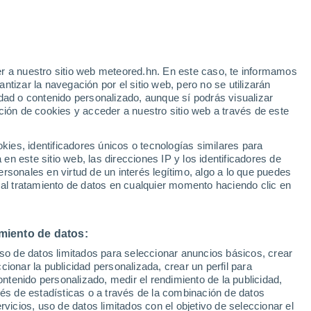
29°
16°
r a nuestro sitio web meteored.hn. En este caso, te informamos
ala
tizar la navegación por el sitio web, pero no se utilizarán
dad o contenido personalizado, aunque sí podrás visualizar
ción de cookies y acceder a nuestro sitio web a través de este
es, identificadores únicos o tecnologías similares para
32°
17°
n este sitio web, las direcciones IP y los identificadores de
°
zas de
rsonales en virtud de un interés legítimo, algo a lo que puedes
°
33°
ta Ana
 al tratamiento de datos en cualquier momento haciendo clic en
31°
20°
17°
El Naranjo
Cerritos
32°
23°
Ebano
miento de datos:
32°
32°
22°
19°
uso de datos limitados para seleccionar anuncios básicos, crear
Ciudad
Rio Verde
ccionar la publicidad personalizada, crear un perfil para
Valles
ontenido personalizado, medir el rendimiento de la publicidad,
vés de estadísticas o a través de la combinación de datos
rvicios, uso de datos limitados con el objetivo de seleccionar el
33°