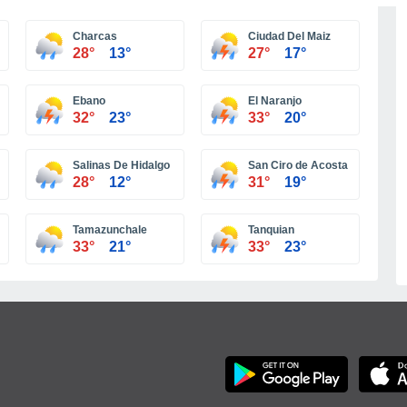
Más ciudades
Charcas
Ciudad Del Maiz
28°
13°
27°
17°
Ebano
El Naranjo
32°
23°
33°
20°
Salinas De Hidalgo
San Ciro de Acosta
28°
12°
31°
19°
Tamazunchale
Tanquian
33°
21°
33°
23°