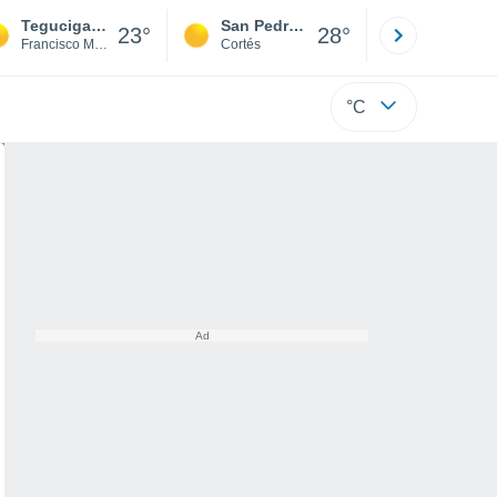
Tegucigalpa
San Pedro Sula
Roatán
23°
28°
Francisco Morazán
Cortés
Isla
°C