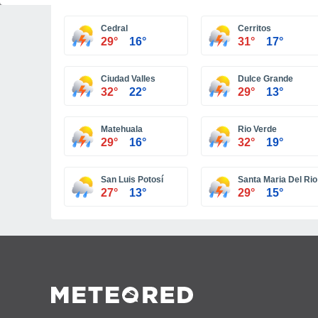
Cedral
Cerritos
29°
16°
31°
17°
Ciudad Valles
Dulce Grande
32°
22°
29°
13°
Matehuala
Rio Verde
29°
16°
32°
19°
San Luis Potosí
Santa Maria Del Rio
27°
13°
29°
15°