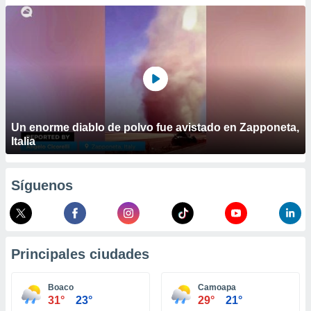
ublicidad y
do en
 mismo.
sultar más
 en nuestra
 Cookies
y
ualquier
ento
Un enorme diablo de polvo fue avistado en Zapponeta,
 botón
Italia
ación de
kies
 disponible
Síguenos
e nuestra
.
IVAMENTE,
Principales ciudades
as
 a cookies
Boaco
Camoapa
31°
23°
29°
21°
 no aceptar