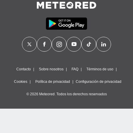
ste abono
 botón
.
nto,
cios
kies,
ores únicos
as similares
nar,
Contacto
Sobre nosotros
FAQ
Términos de uso
rocesar
onales como
 este sitio
Cookies
Política de privacidad
Configuración de privacidad
recciones IP
ficadores de
© 2026 Meteored. Todos los derechos reservados
 posible
s
 traten tus
nales en
 interés
go a lo que
nerte. Para