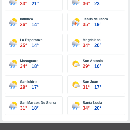
ón de
33°
21°
36°
23°
uedes
uestro sitio
ed.hn. En
Intibuca
Jesús de Otoro
te
26°
14°
35°
19°
 de que
talarán
e sean
La Esperanza
Magdalena
25°
14°
34°
20°
para
a
por el sitio
Masaguara
San Antonio
o se
34°
18°
29°
16°
cookies para
nto ni para
San Isidro
San Juan
licidad o
29°
17°
31°
17°
ado, aunque
sualizar
San Marcos De Sierra
Santa Lucia
general no
31°
18°
34°
20°
ada. Puedes
 instalación
y acceder a
io web a