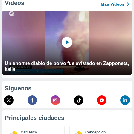
ublicidad y
Vídeos
Más Vídeos
do en
 mismo.
sultar más
 en nuestra
 Cookies
y
ualquier
ento
 botón
Un enorme diablo de polvo fue avistado en Zapponeta,
ación de
Italia
kies
 disponible
e nuestra
.
Síguenos
IVAMENTE,
as
Principales ciudades
 a cookies
 no aceptar
Camasca
Concepcion