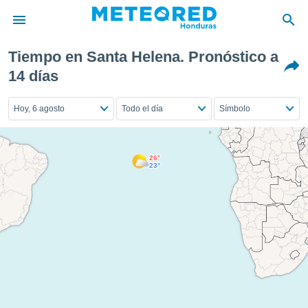
Tiempo en Santa Helena. Pronóstico a
privacidad
14 días
o de
Hoy, 6 agosto
Todo el día
Símbolo
n) ha sido
or
es para
ue la
26°
 que se
23°
e calidad.
eder a este
ediante las
opciones:
ookies y
e forma
d digital
ada, basada