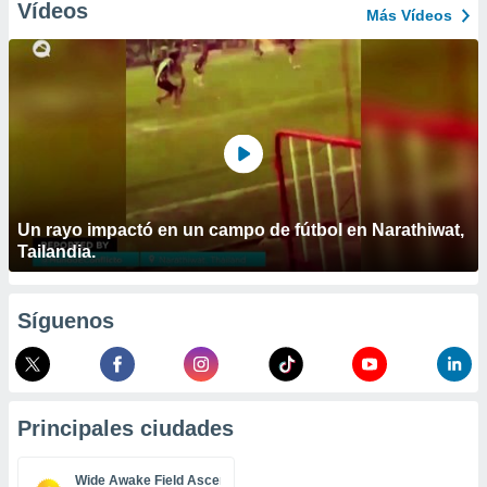
ublicidad y
Vídeos
Más Vídeos
do en
 mismo.
sultar más
 en nuestra
 Cookies
y
ualquier
ento
 botón
Un rayo impactó en un campo de fútbol en Narathiwat,
ación de
Tailandia.
kies
 disponible
e nuestra
.
Síguenos
IVAMENTE,
as
Principales ciudades
 a cookies
 no aceptar
Wide Awake Field Ascension Island