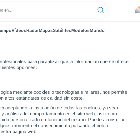
iempo
Vídeos
Radar
Mapas
Satélites
Modelos
Mundo
rofesionales para garantizar que la información que se ofrece
guientes opciones:
ecogida mediante cookies o tecnologías similares, nos permite
on altos estándares de calidad sin coste.
numérica
eb aceptando la instalación de todas las cookies, ya sean
 y análisis del comportamiento en el sitio web, así como
ntenido personalizado en función del mismo. Puedes consultar
TEMPERATURA
GEOP. 850 HPA |
GEOP. 500 HPA |
VIENTO 10M |
alquier momento el consentimiento pulsando el botón
2M
TEMP.
PRES. | TEMP.
PRESIÓN
uestra página web.