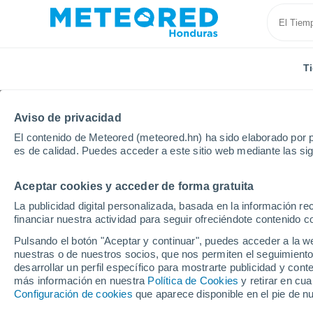
T
Aviso de privacidad
El contenido de Meteored (meteored.hn) ha sido elaborado por p
es de calidad. Puedes acceder a este sitio web mediante las si
Aceptar cookies y acceder de forma gratuita
Inicio
Modelos
Modelos España - GFS España
La publicidad digital personalizada, basada en la información r
financiar nuestra actividad para seguir ofreciéndote contenido c
Modelos de predicción 
Pulsando el botón "Aceptar y continuar", puedes acceder a la w
nuestras o de nuestros socios, que nos permiten el seguimiento
desarrollar un perfil específico para mostrarte publicidad y co
PRES. | V > 10 |
PRECIPITACIÓN
NIEVE
más información en nuestra
Política de Cookies
y retirar en cu
NUB. | PREC. 6H |
ACUMULADA
ACUMULADA
Configuración de cookies
que aparece disponible en el pie de n
ESPESOR