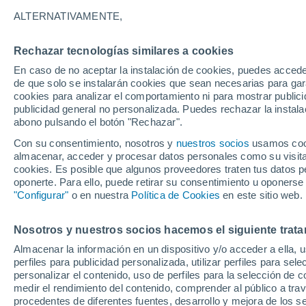
ALTERNATIVAMENTE,
España
Rechazar tecnologías similares a cookies
En caso de no aceptar la instalación de cookies, puedes accede
ECMWF
de que solo se instalarán cookies que sean necesarias para garan
cookies para analizar el comportamiento ni para mostrar publici
ECMWF - Islas Canarias
publicidad general no personalizada. Puedes rechazar la instala
abono pulsando el botón "Rechazar".
GFS
Con su consentimiento, nosotros y
nuestros socios
usamos cooki
ECMWF Europa
almacenar, acceder y procesar datos personales como su visita e
cookies. Es posible que algunos proveedores traten tus datos pe
GFS Europa
oponerte. Para ello, puede retirar su consentimiento u oponerse
"Configurar"
o en nuestra
Política de Cookies
en este sitio web.
Nosotros y nuestros socios hacemos el siguiente trata
Almacenar la información en un dispositivo y/o acceder a ella, 
perfiles para publicidad personalizada, utilizar perfiles para sele
personalizar el contenido, uso de perfiles para la selección de c
medir el rendimiento del contenido, comprender al público a tra
procedentes de diferentes fuentes, desarrollo y mejora de los se