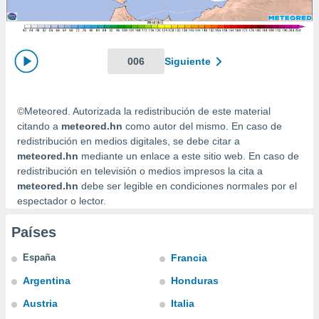
mación
ediante
ecnologías
nos permite
estra
006
Siguiente
ara seguir
e contenido
ACEPTAR
stándares
Y
©Meteored. Autorizada la redistribución de este material
sin coste.
CONTINUAR
citando a
meteored.hn
como autor del mismo. En caso de
 botón
redistribución en medios digitales, se debe citar a
continuar",
CONFIGURACIÓN
meteored.hn
mediante un enlace a este sitio web. En caso de
der a la
redistribución en televisión o medios impresos la cita a
ndo la
meteored.hn
debe ser legible en condiciones normales por el
 de todas
espectador o lector.
, ya sean
de nuestros
 nos
Países
 y análisis
España
Francia
tamiento en
Argentina
Honduras
b, así como
un perfil
Austria
Italia
para