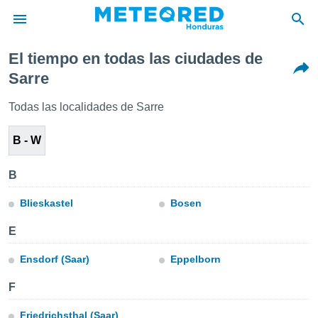
El tiempo en todas las ciudades de
privacidad
Sarre
o de
Todas las localidades de Sarre
n) ha sido
or
B - W
es para
ue la
 que se
B
e calidad.
eder a este
Blieskastel
Bosen
ediante las
opciones:
E
ookies y
Ensdorf (Saar)
Eppelborn
e forma
F
d digital
ada, basada
Friedrichsthal (Saar)