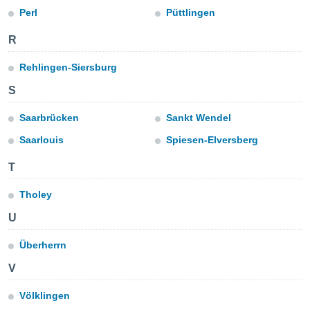
ublicidad y
Perl
Püttlingen
do en
R
 mismo.
sultar más
Rehlingen-Siersburg
 en nuestra
 Cookies
y
S
ualquier
Saarbrücken
Sankt Wendel
ento
 botón
Saarlouis
Spiesen-Elversberg
ación de
kies
T
 disponible
e nuestra
Tholey
.
U
IVAMENTE,
Überherrn
V
as
 a cookies
Völklingen
 no aceptar