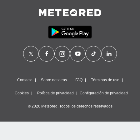
ste abono
 botón
.
nto,
cios
kies,
ores únicos
as similares
nar,
rocesar
onales como
Contacto
Sobre nosotros
FAQ
Términos de uso
 este sitio
recciones IP
Cookies
Política de privacidad
Configuración de privacidad
ficadores de
 posible
© 2026 Meteored. Todos los derechos reservados
s
 traten tus
nales en
 interés
go a lo que
nerte. Para