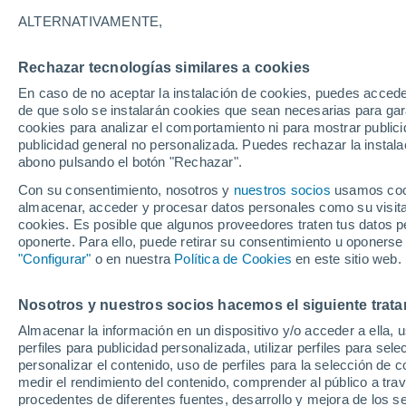
A - S
ALTERNATIVAMENTE,
A
Rechazar tecnologías similares a cookies
Antony
En caso de no aceptar la instalación de cookies, puedes accede
de que solo se instalarán cookies que sean necesarias para garan
B
cookies para analizar el comportamiento ni para mostrar publici
publicidad general no personalizada. Puedes rechazar la instala
abono pulsando el botón "Rechazar".
Bagneux
Con su consentimiento, nosotros y
nuestros socios
usamos cooki
C
almacenar, acceder y procesar datos personales como su visita e
cookies. Es posible que algunos proveedores traten tus datos pe
Chaville
oponerte. Para ello, puede retirar su consentimiento u oponerse
"Configurar"
o en nuestra
Política de Cookies
en este sitio web.
Clamart
Nosotros y nuestros socios hacemos el siguiente trata
F
Almacenar la información en un dispositivo y/o acceder a ella, 
Fontenay-aux-Roses
perfiles para publicidad personalizada, utilizar perfiles para sele
personalizar el contenido, uso de perfiles para la selección de c
G
medir el rendimiento del contenido, comprender al público a tra
procedentes de diferentes fuentes, desarrollo y mejora de los se