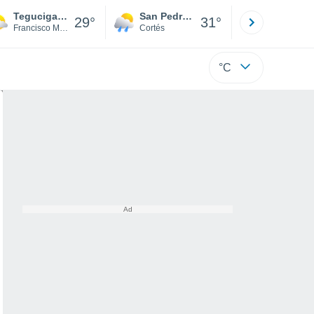
Tegucigalpa
San Pedro Sula
Roatán
29°
31°
Francisco Morazán
Cortés
Isla
°C