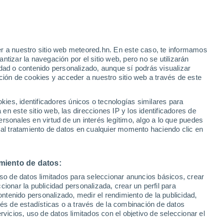
Asnières-sur-Seine
r a nuestro sitio web meteored.hn. En este caso, te informamos
tizar la navegación por el sitio web, pero no se utilizarán
dad o contenido personalizado, aunque sí podrás visualizar
ción de cookies y acceder a nuestro sitio web a través de este
Boulogne-Billancourt
es, identificadores únicos o tecnologías similares para
n este sitio web, las direcciones IP y los identificadores de
rsonales en virtud de un interés legítimo, algo a lo que puedes
Colombes
 al tratamiento de datos en cualquier momento haciendo clic en
Courbevoie
miento de datos:
uso de datos limitados para seleccionar anuncios básicos, crear
ccionar la publicidad personalizada, crear un perfil para
ontenido personalizado, medir el rendimiento de la publicidad,
vés de estadísticas o a través de la combinación de datos
rvicios, uso de datos limitados con el objetivo de seleccionar el