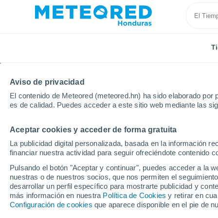
T
Aviso de privacidad
El contenido de Meteored (meteored.hn) ha sido elaborado por p
es de calidad. Puedes acceder a este sitio web mediante las si
Aceptar cookies y acceder de forma gratuita
Inicio
Francia
Isla de Francia
Altos del Sena
La publicidad digital personalizada, basada en la información r
financiar nuestra actividad para seguir ofreciéndote contenido c
El tiempo en todas las 
Pulsando el botón "Aceptar y continuar", puedes acceder a la w
Sena
nuestras o de nuestros socios, que nos permiten el seguimiento
desarrollar un perfil específico para mostrarte publicidad y co
más información en nuestra
Política de Cookies
y retirar en cu
Todas las localidades de Altos del Sena
Configuración de cookies
que aparece disponible en el pie de n