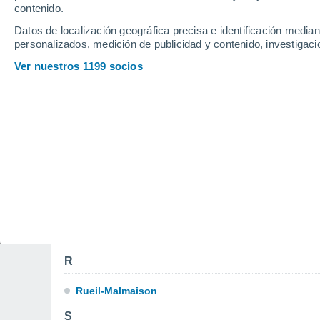
Garches
contenido.
Datos de localización geográfica precisa e identificación mediant
I
personalizados, medición de publicidad y contenido, investigació
Ver nuestros 1199 socios
Issy-les-Moulineaux
L
La Garenne-Colombes
M
Meudon
N
Nanterre
R
Rueil-Malmaison
S