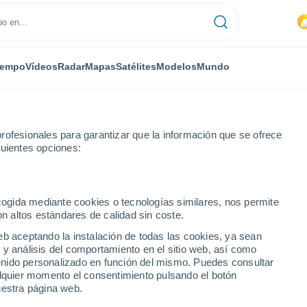
iempo
Vídeos
Radar
Mapas
Satélites
Modelos
Mundo
rofesionales para garantizar que la información que se ofrece
guientes opciones:
Localidades
ecogida mediante cookies o tecnologías similares, nos permite
on altos estándares de calidad sin coste.
ciudades de Altos del
eb aceptando la instalación de todas las cookies, ya sean
 y análisis del comportamiento en el sitio web, así como
ntenido personalizado en función del mismo. Puedes consultar
alquier momento el consentimiento pulsando el botón
uestra página web.